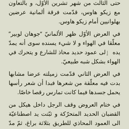
حتى الثالث من شهر تشرين الأوّل، و بالتعاون
مع زيكو هاوس، قدّمت فرقة ألمانية عرضين
بهلوانيين أمام زيكو هاوس.
في العرض الأوّل ظهر الألمانيّ “جوهان لوبير”
معلّقا في الهواء و لا شيء يسنده سوى أنه يمدّ
يده ٳلى عمود حديد محاذ للشارع و يتحرك في
الهواء بشكل شبه طبيعيّ.
في العرض الثاني قدّمت زميلته عرضا مشابها
بدت فيه معلّقة من شعرها فبدا أن شعر رأسها
يحمل جسدها فيما كانت تمارس رقصا خاصّا.
في ختام العروض وقف الرجل داخل هيكل من
القضبان الحديد المتحرّكة و ثبّتت يد اصطناعيّة
الى العمود المحاذي للطريق بثلاثة براغ، ثمّ مدّ