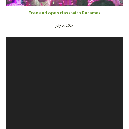
Free and open class with Paramaz
July 5, 2024