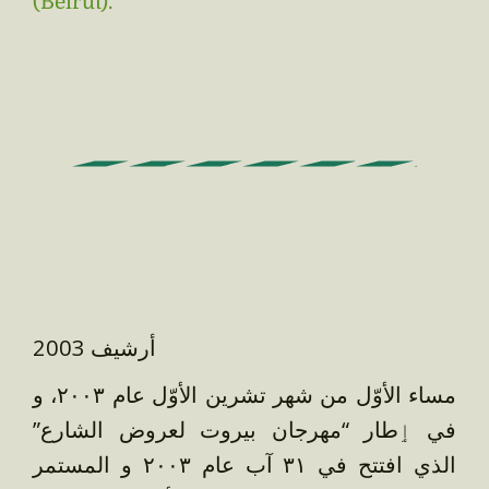
(Beirut).
أرشيف 2003
مساء الأوّل من شهر تشرين الأوّل عام ٢٠٠٣، و
في ٳطار “مهرجان بيروت لعروض الشارع”
الذي افتتح في ٣١ آب عام ٢٠٠٣ و المستمر