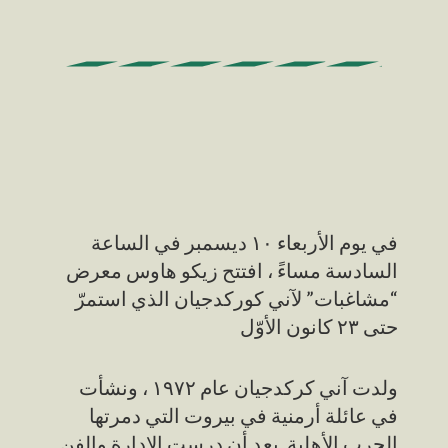
في يوم الأربعاء ١٠ ديسمبر في الساعة
السادسة مساءً ، افتتح زيكو هاوس معرض
“مشاغبات” ﻵني كوركدجيان الذي استمرّ
حتى ٢٣ كانون الأوّل
ولدت آني كركدجيان عام ١٩٧٢ ، ونشأت
في عائلة أرمنية في بيروت التي دمرتها
الحرب الأهلية. بعد أن درست الإدارة والفن