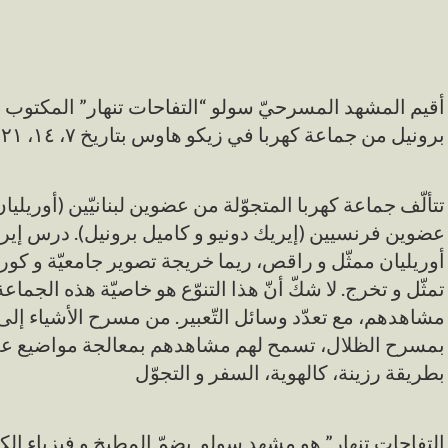
أقيم المشهد المسرحيّ سولو “التفاحات تنهار” المكتوب 
برونيل من جماعة كهربا في زيكو هاوس بتاريخ ٧، ١٤، ٢١ و ٢٨ أيّار
تتألّف جماعة كهربا المتجوّلة من عضوين لبنانيّين (أوريلي
عضوين فرنسيين (إيريك دونيو و كاميل برونيل). درس إي،
أوريليان ممثّل و راقص، ريما خريجة تصوير جامعيّة و كور
تمثّل و تخرج. لا شكّ أنّ هذا التنوّع هو خاصيّة هذه الجم
مشاهدهم، مع تعدّد وسائل التّعبير. من مسرح الأشياء إل
بمسرح الظلال، تسمح لهم مشاهدهم بمعالجة مواضيع عميق
بطريقة رزينة، كالهوية، السفر و التجوّل
التفاحات تنهار” هو مشهد سولو يضمّ المطبخ و فيزياء الكم