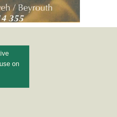
tive
ouse on