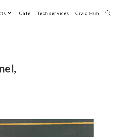
cts
Café
Tech services
Civic Hub
nel,