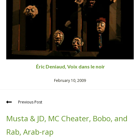
Éric Deniaud, Voix dans le noir
February 10, 2009
Previous Post
Musta & JD, MC Cheater, Bobo, and
Rab, Arab-rap