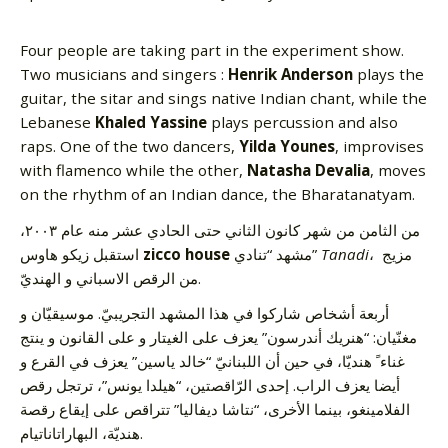
Four people are taking part in the experiment show.
Two musicians and singers :
Henrik Anderson
plays the
guitar, the sitar and sings native Indian chant, while the
Lebanese
Khaled Yassine
plays percussion and also
raps. One of the two dancers,
Yilda Younes
, improvises
with flamenco while the other,
Natasha Devalia
, moves
on the rhythm of an Indian dance, the Bharatanatyam.
من الثامن من شهر كانون الثاني حتى الحادي عشر منه عام ٢٠٠٣،
استقبل زيكو هاوس
zicco house
مشهد “تنادي”
Tanadi
، مزيج
من الرقص الاسباني و الهنديّ.
أربعة أشخاص شاركوا في هذا المشهد التجريبيّ. موسيقيّان و
مغنّيان: “هنريك أندرسون” يعزف على الغيتار و على القانون و ينتج
غناءﹰ هنديّا، في حين أن اللبنانيّ “خالد ياسين” يعزف في القرع و
أيضا يعزف الراب. إحدى الرّاقصتين، “هيلدا يونس”، ترتجل رقص
الفلامينغو، بينما الأخرى، “نتاشا ديفاليا” تتراقص على إيقاع رقصة
هنديّة، البهاراتاناتيام.