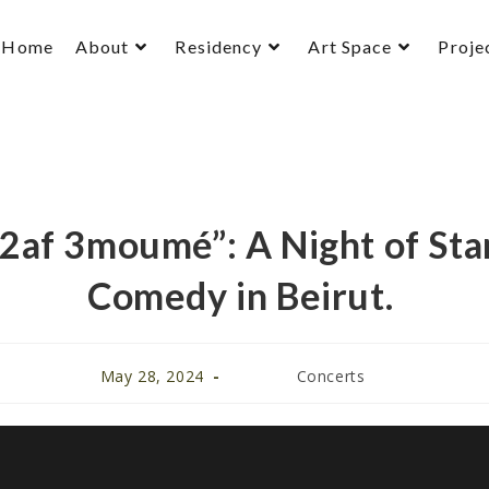
Home
About
Residency
Art Space
Proje
af 3moumé”: A Night of St
Comedy in Beirut.
May 28, 2024
Concerts