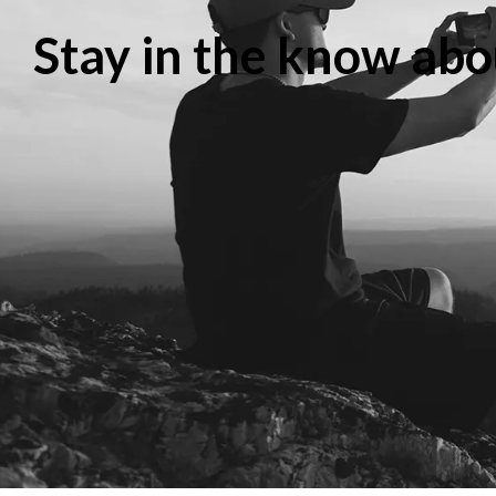
Stay in the know abo
FOLLOW