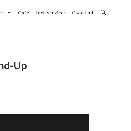
cts
Café
Tech services
Civic Hub
and-Up