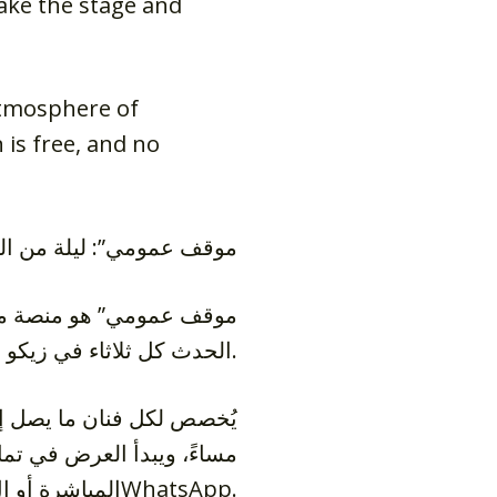
ake the stage and
atmosphere of
 is free, and no
موقف عمومي”: ليلة من الك
الحدث كل ثلاثاء في زيكو هاوس، حيث يرحب بالكوميديين المحترفين والمبتدئين للصعود على المسرح ومشاركة الضحك والفكاهة.
مساءً، ويبدأ العرض في تما
المباشرة أو الWhatsApp.