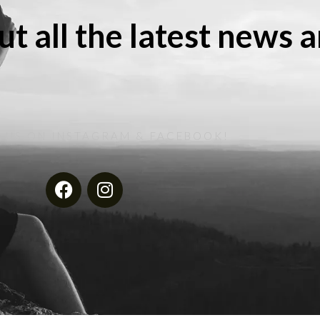
ut all the latest news 
 US ON INSTAGRAM & FACEBOOK!