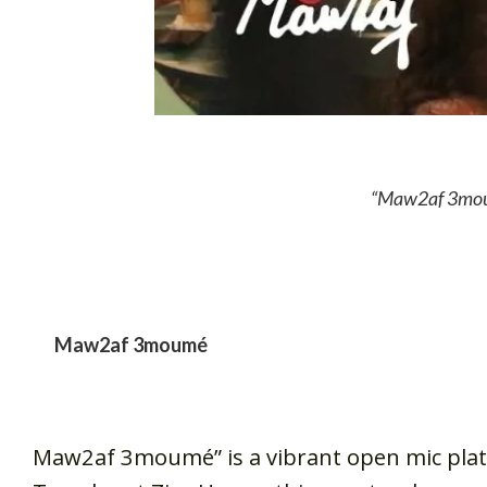
“Maw2af 3moum
Maw2af 3moumé
Maw2af 3moumé” is a vibrant open mic platf