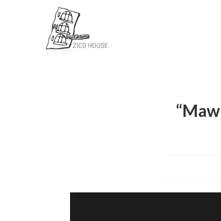
“Maw2