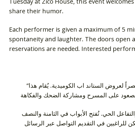
Tuesday at Zico House, this event welcome
share their humor.
Each performer is given a maximum of 5 min
spontaneity and laughter. The doors open at 
reservations are needed. Interested perfor
“موقف عمومي” هو منصة ميكروفون مفتوحة ممتعة مقرها في بيروت، ومخصصة حصراً لعروض الستاند اب الكوميدية. يُقام هذا
 من الفكاهة والتفاعل الحي. تُفتح الأبواب في الثامنة والنصف
كن للراغبين في التقديم التواصل عبر الرسائل