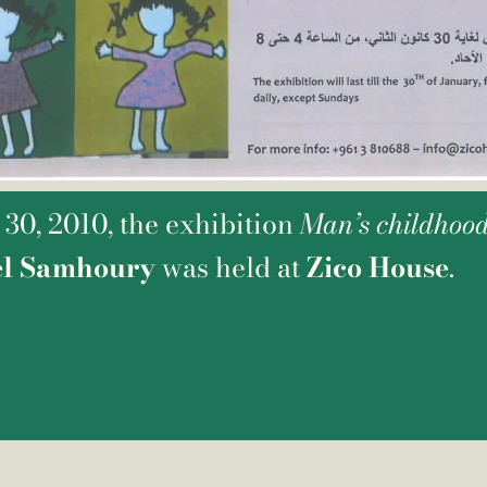
30, 2010, the exhibition
Man’s childhoo
l Samhoury
was held at
Zico House
.