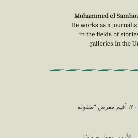
Mohammed el Samho
He works as a journalist
in the fields of stor
galleries in the 
من العشرين و حتى الثلاثين من شهر كانون الثاني عام ٢٠١٠، أقيم معرض “طفولة
 الأردن. يعمل صحفيّا