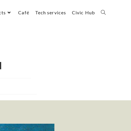
cts
Café
Tech services
Civic Hub
N