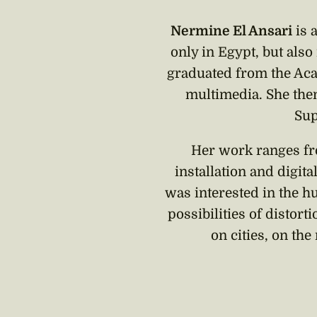
Nermine El Ansari
is 
only in Egypt, but also
graduated from the Acad
multimedia. She then
Sup
Her work ranges fr
installation and digit
was interested in the h
possibilities of distort
on cities, on th