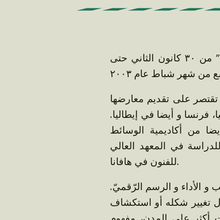
أقيم معرض “أفق” في زيكو هاوس ل”نرمين الأنصاري” من ٣٠ كانون الثاني حتى
ع من شهر شباط عام ٢٠٠٣
 تقتصر على تقديم معارضها
، فرنسا و أيضا في إيطاليا
ضا من أكاديمية الوسائط
لدراسة في المعهد العالي
للفنون في هافانا.
 و الأداء و الرسم الرّقميّ
ال تغيير شكله أو استكشاف
زت أكثر على المدن، مفهوم