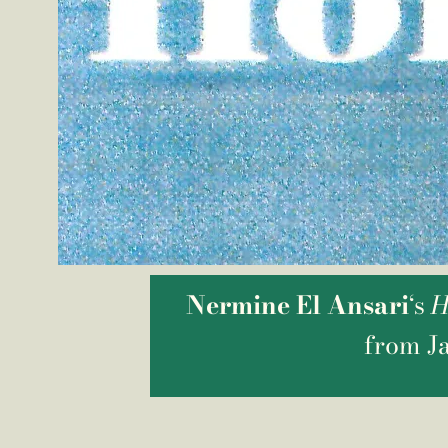
Nermine El Ansari
‘s
H
from Ja