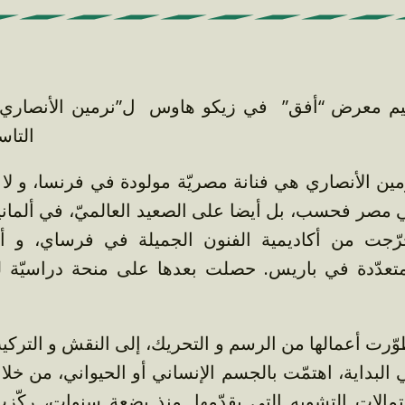
التاس
مين الأنصاري هي فنانة مصريّة مولودة في فرنسا، و لا
ي مصر فحسب، بل أيضا على الصعيد العالميّ، في ألمانيا
رّجت من أكاديمية الفنون الجميلة في فرساي، و أي
متعدّدة في باريس. حصلت بعدها على منحة دراسيّة ل
وّرت أعمالها من الرسم و التحريك، إلى النقش و التركيب
 البداية، اهتمّت بالجسم اﻹنساني أو الحيواني، من خل
تمالات التشويه التي يقدّمها. منذ بضعة سنوات، ركّ