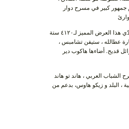
ام جمهور كبير في مسرح دوار
ارئ
بين الرقص والمسرح وتغذية التراث الإيمائي للثقافات العربية ، يؤدّي هذا العرض المميز لـ٤١٢٠ ستة
بشارة عطالله ، ستيفن تشامبس
ل قديح. أضاءها هاكوب دير
كة مع صندوق مسرح الشباب العربي ، هاند تو هاند
ية ، البلد و زيكو هاوس، بدعم من