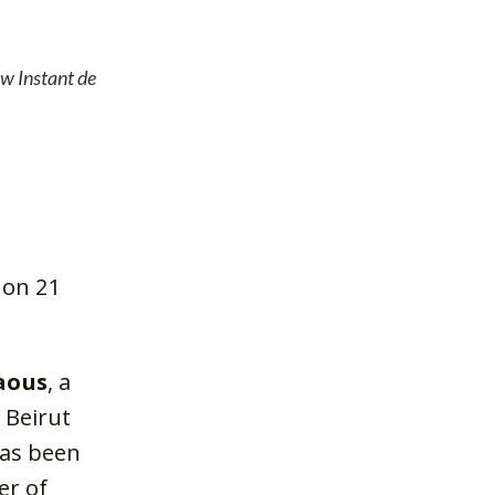
w Instant de
 on 21
aous
, a
 Beirut
has been
er of