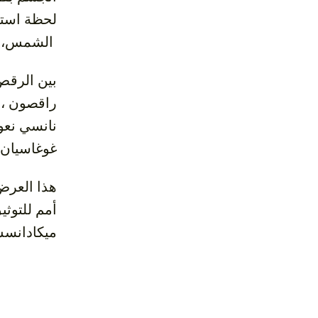
لحظة استغن
الشمس، ي
راقصون  ،
نانسي نعو
غوغاسيان ؛
أمم للتوثي
ميكادانسس