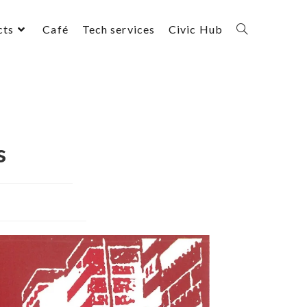
cts
Café
Tech services
Civic Hub
s