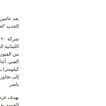
الجديد “لحظة تلاشي” بتاريخ ١
اللبنانية
من الفنون 
كيلومترا ب
إلى تجاوز
ناصر
الجسم ب ،