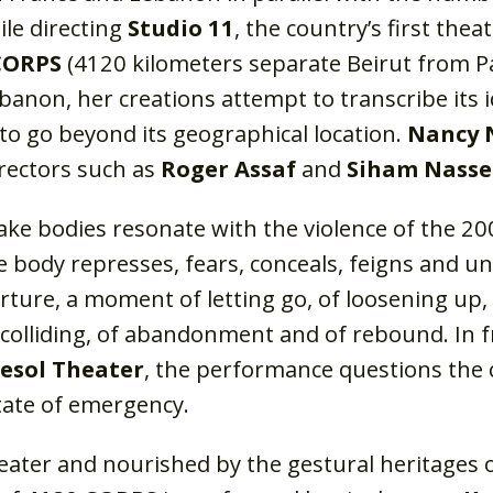
ile directing
Studio 11
, the country’s first thea
CORPS
(4120 kilometers separate Beirut from Pa
banon, her creations attempt to transcribe its i
to go beyond its geographical location.
Nancy 
rectors such as
Roger Assaf
and
Siham Nasse
ke bodies resonate with the violence of the 20
the body represses, fears, conceals, feigns and u
eparture, a moment of letting go, of loosening up,
colliding, of abandonment and of rebound. In f
esol Theater
, the performance questions the c
state of emergency.
ter and nourished by the gestural heritages 