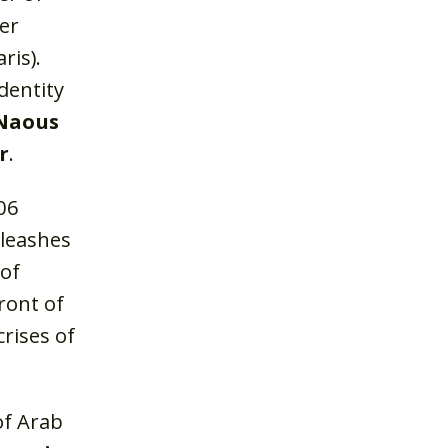
ter
ris).
dentity
Naous
r
.
06
nleashes
 of
ront of
rises of
of Arab