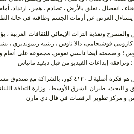
اء ، انفصال ، تعلق بالأرض ، تصادم ، هجر ، ارتداد. أم
تساءل العرض عن أزمات الجسم وطاقته في حالة الطو
، كازومي فوشيجامي، دالا ناوس ، رينييه ريمونديري ، 
س ؛ و صممته أيضا نانسي نعوس. مجموعة على أنغام وائ
 وترافقه إبداعات الفيديو من قبل ديفيد ماتياس
هذا العرض هو فكرة أصلية لـ ٤١٢٠ كور، بالشرا
ق و البحث، طيران الشرق الأوسط، وزارة الثقافة اللبنان
 و مركز تطوير الرقصات في فال دي مارن