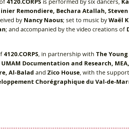
 of
4120.CORPS
is performed by six dancers,
Ka
inier Remondiere, Bechara Atallah, Steven
ceived by
Nancy Naous
; set to music by
Waël K
an
; and accompanied by the video creations of
of
4120.CORPS
, in partnership with
The Young
 UMAM Documentation and Research, MEA,
re, Al-Balad
and
Zico House
, with the support
eloppement Chorégraphique du Val-de-Mar