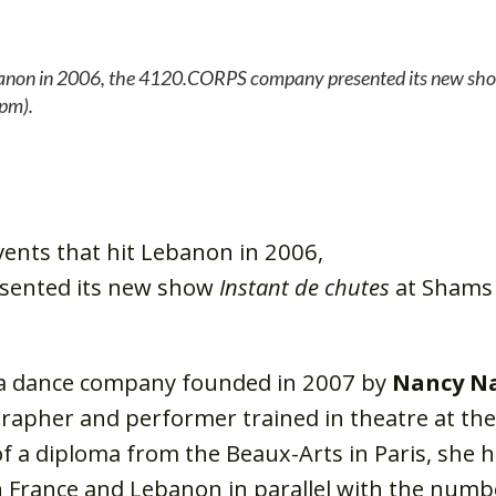
Lebanon in 2006, the 4120.CORPS company presented its new sho
pm).
vents that hit Lebanon in 2006,
sented its new show
Instant de chutes
at Shams
a dance company founded in 2007 by
Nancy N
rapher and performer trained in theatre at the
 of a diploma from the Beaux-Arts in Paris, she 
 France and Lebanon in parallel with the numb