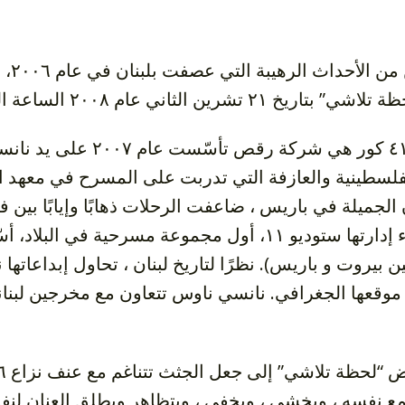
٢ تشرين الثاني عام ٢٠٠٨ الساعة الثامنة و النصف مساء
شركة ٤١٢٠ كور هي شركة ر
 الفلسطينية والعازفة التي تدربت على المسرح في معهد 
الجميلة في باريس ، ضاعفت الرحلات ذهابًا وإيابًا بين فر
ين بيروت و باريس). نظرًا لتاريخ لبنان ، تحاول إبداعاتها
 موقعها الجغرافي. نانسي ناوس تتعاون مع مخرجين لبن
قمع نفسه ، ويخشى ، ويخفي ، ويتظاهر ويطلق العنان ل