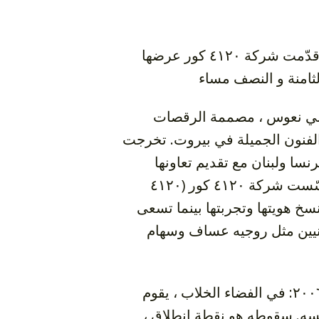
بعد عامين من الأحداث الرهيبة التي عصفت بلبنان في عام ٢٠٠٦، قدّمت شركة ٤١٢٠ كور عرضها
قص تأسّست عام ٢٠٠٧ على يد نانسي نعوس ، مصممة الرقصات
الفنون الجميلة في بيروت. تخرجت
نسا ولبنان مع تقديم تعاونها
الفني. أثناء إدارتها ستوديو ١١، أول مجموعة مسرحية في البلاد، أسّست شركة ٤١٢٠ كور (٤١٢٠
 نسخ هويتها وتجربتها بينما تسعى
انيين مثل روجيه عساف وسهام
يهدف عرض “لحظة تلاشي” إلى جعل الجثث تتناغم مع عنف نزاع ٢٠٠٦: في الفضاء الخلاب ، يقوم
نفسه. سقوطه هو نقطة انطلاق