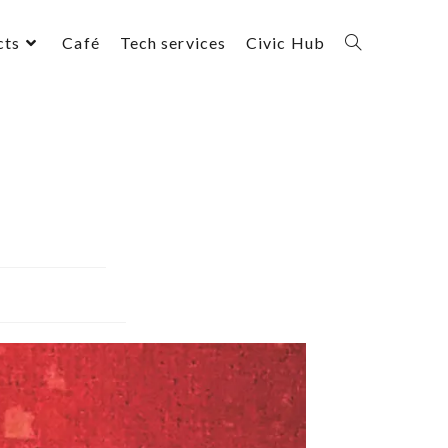
cts
Café
Tech services
Civic Hub