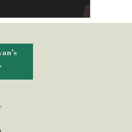
yan’s
.
r
m