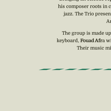
his composer roots in cl
jazz. The Trio presen
A
The group is made up
keyboard,
Fouad Afr
a w
Their music mi