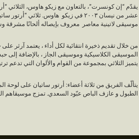
يقدّم “إن كونسرت”، بالتعاون مع زيكو هاوس، الثلاثي “أرتو
عشر من نيسان ٢٠٠٣ في زيكو هاوس. ثلاثي “أرتو
موسيقى لاتينية معاصر معروف بإيصاله ألحانًا مشرقة و
من خلال تقديم ذخيرة انتقائية لكل أداء ، يعتمد آرثر عل
الموسيقى الكلاسيكية وموسيقى الجاز ، بالإضافة إلى حبه .
يتميز الثلاثي بمجموعة من القوام والألوان التي تدعم ترتي
يتألّف الفريق من ثلاثة أعضاء: أرتور ساتيان على لوحة ال
الطبول و عازف الباص عبّود السعدي. تمزج موسيقاهم الجا