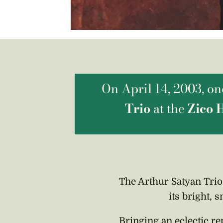
On April 14, 2003, on
Trio
at the
Zico 
The Arthur Satyan Trio
its bright, 
Bringing an eclectic r