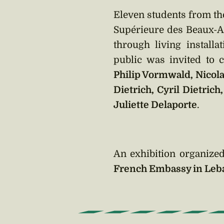
Eleven students from t
Supérieure des Beaux-Ar
through living install
public was invited to
Philip Vormwald, Nicola
Dietrich, Cyril Dietric
Juliette Delaporte
.
An exhibition organize
French Embassy in Leb