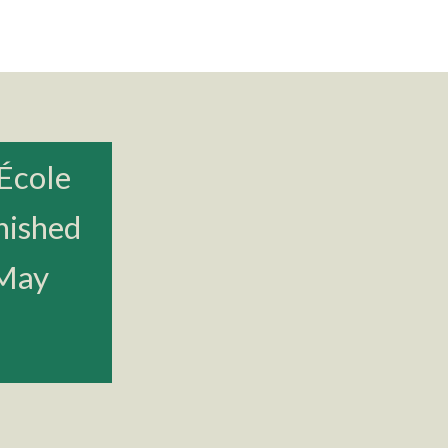
 École
nished
 May