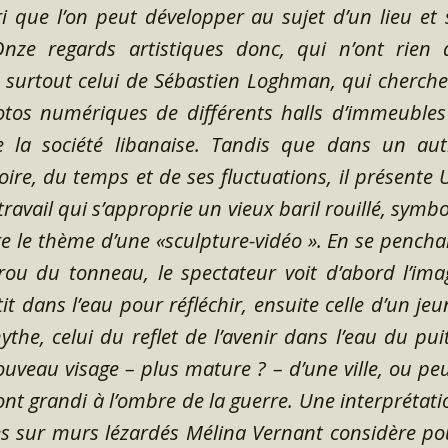
ori que l’on peut développer au sujet d’un lieu et 
Onze regards artistiques donc, qui n’ont rien 
 surtout celui de Sébastien Loghman, qui cherche
otos numériques de différents halls d’immeubles
e la société libanaise. Tandis que dans un aut
oire, du temps et de ses fluctuations, il présente 
ravail qui s’approprie un vieux baril rouillé, symbo
re le thème d’une «sculpture-vidéo ». En se pencha
rou du tonneau, le spectateur voit d’abord l’ima
it dans l’eau pour réfléchir, ensuite celle d’un jeu
the, celui du reflet de l’avenir dans l’eau du puit
uveau visage – plus mature ? – d’une ville, ou peu
 ont grandi à l’ombre de la guerre. Une interprétati
es sur murs lézardés Mélina Vernant considère po