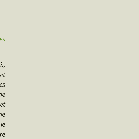
es
),
it
es
de
et
ne
le
re