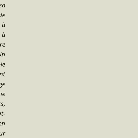
sa
de
 à
 à
re
Un
le
nt
ge
ne
s,
t-
on
ur