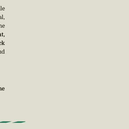
le
l,
he
t,
ck
nd
he