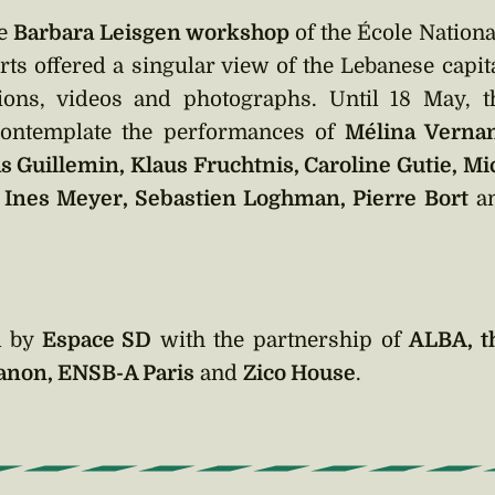
he
Barbara Leisgen workshop
of the École Nationa
ts offered a singular view of the Lebanese capita
ations, videos and photographs. Until 18 May, t
 contemplate the performances of
Mélina Vernan
s Guillemin, Klaus Fruchtnis, Caroline Gutie, Mi
h, Ines Meyer, Sebastien Loghman, Pierre Bort
a
d by
Espace SD
with the partnership of
ALBA, t
anon, ENSB-A Paris
and
Zico House
.