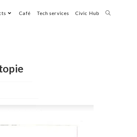
cts
Café
Tech services
Civic Hub
topie