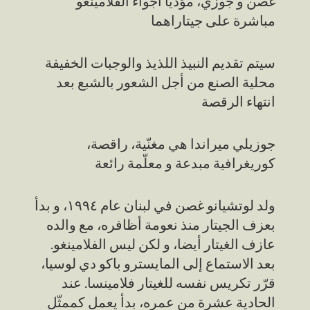
غصن و جوزي، مؤدّيا أجواء الفلامينغو
مباشرة على جيتاراهما
سيتم تقديم النبيذ اللذيذ والوجبات الخفيفة
محلية الصنع من أجل الشعور بالشبع بعد
انتهاء الرقصة
جوزيلي ميراندا هي مغنّية، راقصة،
كوريغرافية مبدعة و معلّمة رائعة
ولد لوتشيانو غصن في لبنان عام ١٩٩٤، و بدأ
بعزف الجيتار منذ نعومة أظافره، مع والده
عازف الغيتار أيضا، و لكن ليس الفلامينغو.
بعد الاستماع إلى المايسترو باكو دي لوسيا،
قرّر تكريس نفسه للغيتار فلامينسا. عند
الحادية عشرة من عمره، بدأ يعمل كممثّل