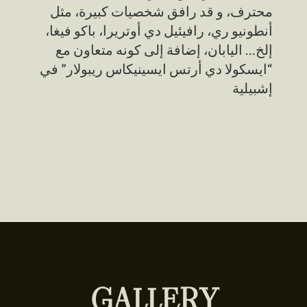
محترف، و قد رافق شخصيات كبيرة، مثل
أنطونيو ري، رافيئيل دي أوتريرا، باكو فيغا،
إلخ… اليابان، إضافة إلى كونه متعاون مع
“ايسكولا دي أرتس ايسينيكاس ريبولار” في
إشبيلية
GALLERY