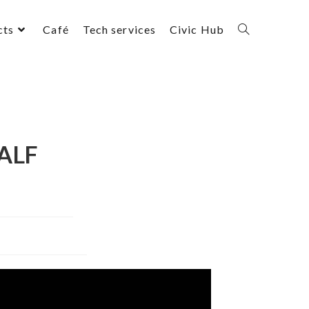
cts
Café
Tech services
Civic Hub
ALF