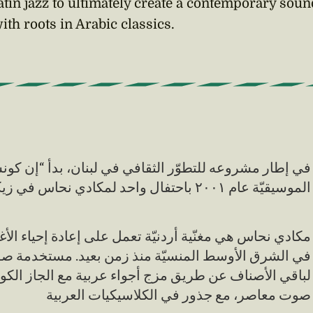
tin jazz to ultimately create a contemporary soun
ith roots in Arabic classics.
في إطار مشروعه للتطوّر الثقافي في لبنان، بدأ “إن كو
الموسيقيّة عام ٢٠٠١ باحتفال واحد لمكادي نحاس في زيكو هاوس
مكادي نحاس هي مغنّية أردنيّة تعمل على إعادة إحياء الأغا
في الشرق الأوسط المنسيّة منذ زمن بعيد. مستخدمة صوتها
لباقي الأصناف عن طريق مزج أجواء عربية مع الجاز الكوبي
صوت معاصر، مع جذور في الكلاسيكيات العربية