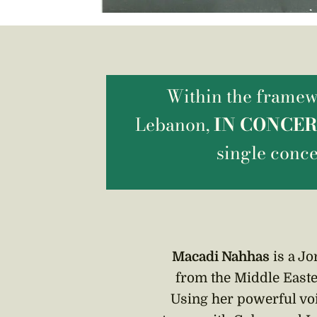
Within the framewo
Lebanon,
IN CONCE
single conc
Macadi Nahhas
is a Jo
from the Middle Easter
Using her powerful vo