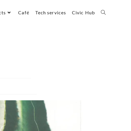
cts
Café
Tech services
Civic Hub