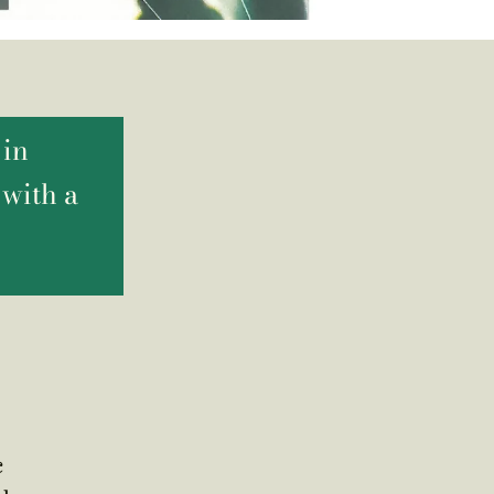
 in
 with a
s
c