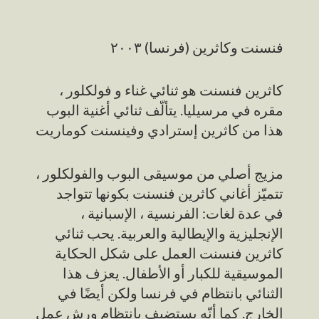
فنسنت وكاثرين (فرنسا) ٢٠٠٣
كاثرين فنسنت هو ثنائي غناء و فولكلور ،
مقره في مرسيليا. يتألّف ثنائي أغنية البوب
هذا من كاثرين إسترادي وفينسنت كوماريت
مزيج أصلي من موسيقى البوب ​​والفولكلور ،
تتميّز أغاني كاثرين فنسنت بكونها تتواجد
في عدة لغات: الفرنسية ، الإسبانية ،
الإنجليزية والإيطالية والعربية. يحب ثنائي
كاثرين فنسنت العمل على شكل الحكاية
الموسيقية للكبار أو الأطفال. يعزف هذا
الثنائي بانتظام في فرنسا ولكن أيضًا في
الخارج. كما أنّه يستضيف بانتظام ورش عمل