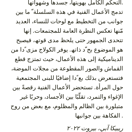
التحكم الكامل بھویتھا، جسدھا وشھواتھا.
تدمج الأعمال الفنیة في ھذه السلسلة ّ ما بین
جوانب من التخطیط مع لوحات للنساء، العدید
مّنھا تعكس النظرة العامة للمجتمعات. إنھا
تتحدى الجمھور حتى یلحظ مدى قوتھ، فیصبح
ھو الموضوع بح ّد ذاتھ. یوفر الكولاج مزی ًدا من
الدینامیكیة إلى ھذه الأعمال، حیث تمتزج قطع
القماش والصور المقطوعة من مجلات الموضة،
فتستعرض بذلك بع ًدا إضافیًا للبنى المجتمعیة
حول المرأة. تستحضر الأعمال الفنیة رقصةً بین
الإغواء والتمرد، تقلّبًا بین الأجساد، وحربًا غیر
متبلورة بین الظالم والمظلوم، مع بعض من روح
الفكاھة بین جوانبھا .
ريبيكا آبي، بيروت ٢٠٢٢