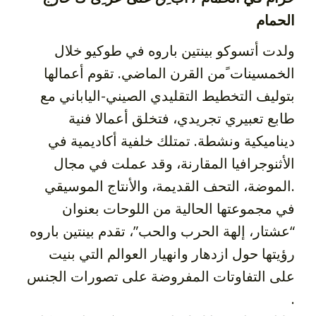
الحمام
ولدت أتسوكو بینتین باروه في طوكیو خلال
الخمسینات ًمن القرن الماضي. تقوم أعمالھا
بتولیف التخطیط التقلیدي الصیني-الیاباني مع
طابع تعبیري تجریدي، فتخلق أعمالا فنیة
دینامیكیة ونشطة. تمتلك خلفیة أكادیمیة في
الأثنوجرافیا المقارنة، وقد عملت في مجال
الموضة، التحف القدیمة، والأنتاج الموسیقي.
في مجموعتھا الحالیة من اللوحات بعنوان
“عشتار، إلھة الحرب والحب”، تقدم بینتین باروه
رؤیتھا حول ازدھار وانھیار العوالم التي بنیت
على التفاوتات المفروضة على تصورات الجنس
.