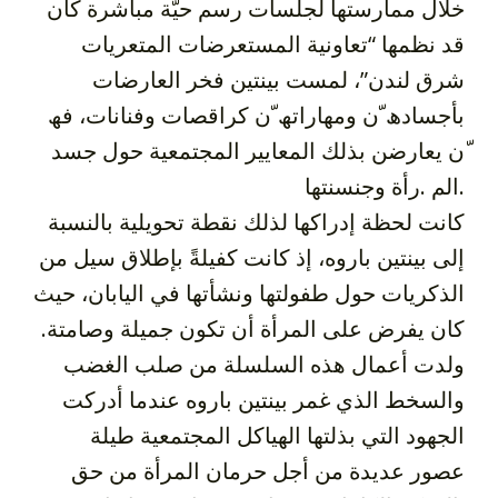
خلال ممارستھا لجلسات رسم حیّة مباشرة كان
قد نظمھا “تعاونیة المستعرضات المتعریات
شرق لندن”، لمست بینتین فخر العارضات
بأجسادھ ّن ومھاراتھ ّن كراقصات وفنانات، فھ
ّن یعارضن بذلك المعاییر المجتمعیة حول جسد
الم .رأة وجنسنتھا.
كانت لحظة إدراكھا لذلك نقطة تحویلیة بالنسبة
إلى بینتین باروه، إذ كانت كفیلةً بإطلاق سیل من
الذكریات حول طفولتھا ونشأتھا في الیابان، حیث
كان یفرض على المرأة أن تكون جمیلة وصامتة.
ولدت أعمال ھذه السلسلة من صلب الغضب
والسخط الذي غمر بینتین باروه عندما أدركت
الجھود التي بذلتھا الھیاكل المجتمعیة طیلة
عصور عدیدة من أجل حرمان المرأة من حق